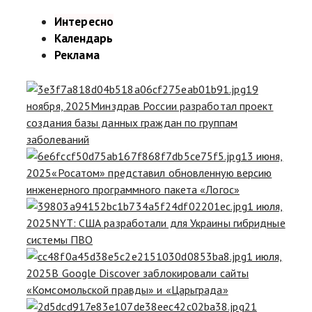
Интересно
Календарь
Реклама
19
ноября, 2025
Минздрав России разработал проект
создания базы данных граждан по группам
заболеваний
13 июня,
2025
«Росатом» представил обновленную версию
инженерного программного пакета «Логос»
1 июля,
2025
NYT: США разработали для Украины гибридные
системы ПВО
1 июля,
2025
В Google Discover заблокировали сайты
«Комсомольской правды» и «Царьграда»
21