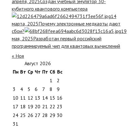
апреля, 2025
Создан учебный эмулятор 30-
кубитного квантового компьютера
14
марта, 2025
Почему электронные медкарты дают
сбои?
19
мая, 2025
Разработан первый российский
программируемый чип для квантовых вычислений
« Ноя
Август 2026
Пн
Вт
Ср
Чт
Пт
Сб
Вс
1
2
3
4
5
6
7
8
9
10
11
12
13
14
15
16
17
18
19
20
21
22
23
24
25
26
27
28
29
30
31